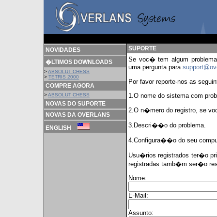
SUPORTE
NOVIDADES
Se voc� tem algum problema
�LTIMOS DOWNLOADS
uma pergunta para
support@ov
>
ABSOLUT CHESS
>
TETRIS 2000
Por favor reporte-nos as segu
COMPRE AGORA
>
ABSOLUT CHESS
1.O nome do sistema com prob
NOVAS DO SUPORTE
2.O n�mero do registro, se voc
NOVAS DA OVERLANS
3.Descri��o do problema.
ENGLISH
4.Configura��o do seu comput
Usu�rios registrados ter�o p
registradas tamb�m ser�o res
Nome:
E-Mail:
Assunto: